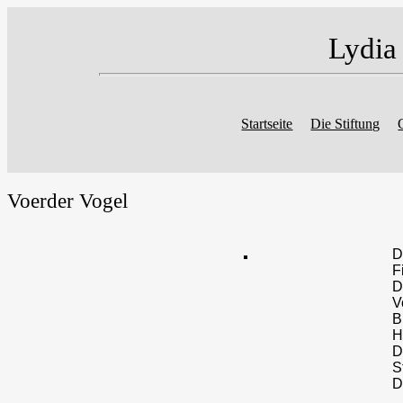
Lydia
Startseite
Die Stiftung
Voerder Vogel
D
F
D
V
B
H
D
S
D