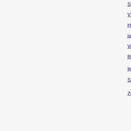
S
V
H
j
V
R
I
S
Z