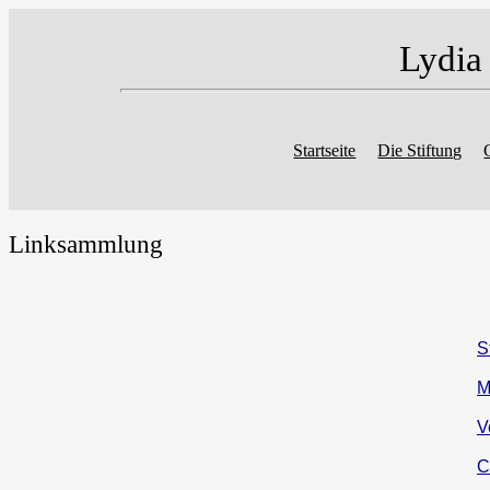
Lydia
Startseite
Die Stiftung
Linksammlung
S
M
V
C